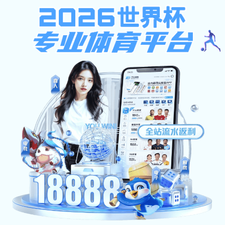
立即注册
好博足球 · 值得信赖的体育数据平台
好博足球 专注于构建一个以赛事内容、数据服务与智能分析
为核心的数字生态平台，聚焦全球体育用户的实时信息与多
终端互动体验。平台以稳定技术架构和合规体系赢得市场认
可，深受好博官方网页版-好博(中国)用户喜爱。
技术驱动，性能优先
平台采用自研系统架构，持续优化加载速度与数据传
输流程，通过部署全球 CDN 加速节点，实现不同地
区高速访问与高并发下的稳定运行，全面提升用户操