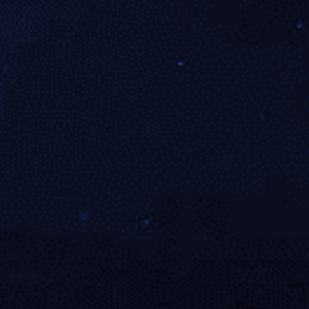
举投票权开放
国足将于6月5日19点30分
巴萨锋线
客战新加
鲁皮需匹
2026-06-19
2026-07