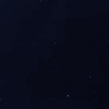
赛注入新鲜元素，他们将成为未来足球发展的
好的促进作用，相信未来会有更多如穆西亚
加瓦！
典，其中穆西亚拉与希克无疑成为焦点。然
为赛事增光添彩，共同推动着这个联赛向着
足球爱好者献上更多精彩瞬间，引领未来潮