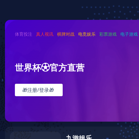
立即注册
好博足球
官网 · 权
台
好博足球 OFFICIAL WEBSITE
自2022年创立以来，
好博足球
致力于为用户提供
LPL在内的热门赛事直播与数据服务，广受用户