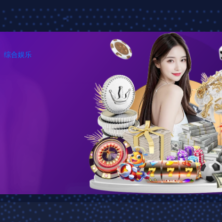
体育
下载App
公司简介
威体育数据平
包括NBA、英超、欧洲杯、
信赖。