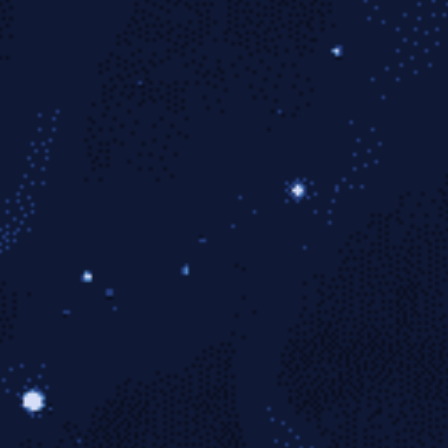
2、蒯纪闻的卓越表现
蒯纪闻作为海港队的一名核心球员，其在比赛中
精湛，还通过积极跑动不断为球队创造机会，使
提到他在关键时刻把握机会的能力，这使得蒯纪
另外，他在防守端同样贡献良多，不仅能有效地
这样的全面表现使得蒯纪闻不仅仅是一名进攻球
多战术选择。
更重要的是，他以身作则，用自己的努力激励着
纪闻总是以饱满的热情投入其中，这种积极向上
意为了共同目标而奋斗。
3、海港未来的发展潜力
经过这次赛事之后，我们可以看到海港队具有广