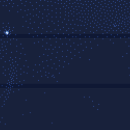
本文围绕穆斯卡特对海港球队吸取教训的赞誉以
先，文章将分析穆斯卡特对于海港团队精神和调
能够从失利中汲取经验教训。其次，将重点介绍
特点及其对球队的重要性。此外，文章还将评估