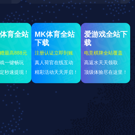
现出的拼搏精神和团队协作，为读者带来更
在比赛过程中展现出的韧性表示了高度认
迅速调整心态，并且认真总结经验教训，这
变能力，让他感到十分欣慰。在面对强敌
提高了整体的竞争力。这种灵活性不仅是战
的重要体现。
赛中，单靠个人能力难以取得胜利，而海港
绩。这种团队精神值得其他球队学习，也为