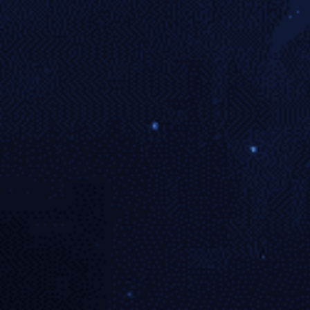
上一篇：
科尔教练的争议与荣耀：评论与冠军…
热门推荐