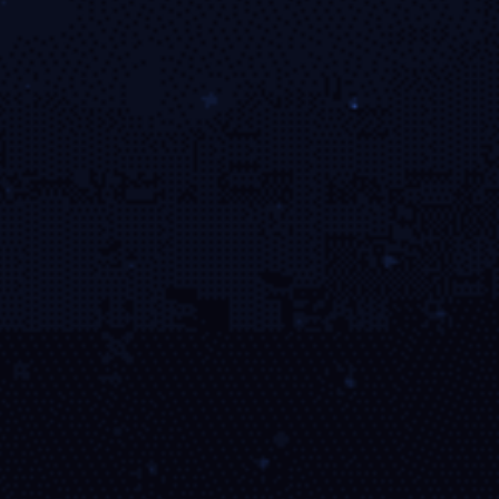
确认霍安加西亚
-06
好博足球
好博足球官方网站【KY1.AC】官网认证:手机版、app下
、登录入口、官方网站、网页版、平台、网址、地址、注
册、娱乐，好博足球(中国)官方网站欢迎大家选择真正的官
方通道，同时我们提供全天候7x24小时在线服务，第一时
间处理各类问题，正规集团平台有保障，欢迎体验！