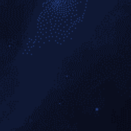
与此同时，这项运动本身也传递着一种积极向上
在顺境中保持谦逊，都体现了一种真正意义上的
爱好者，都应该从这些成功故事中得到激励，把
最后，我们希望未来能看到更多如穆斯卡特与蒯
么是真正意义上的体育精神，以及如何通过努力
进步。
总结：
总体来看，此次探讨让我们深切认识到，每一场
认真总结。从穆斯卡特赞誉海港吸取教训，到蒯
建起一个充满希望与可能性的未来蓝图。
因此，在今后的日子里，希望所有参与者都能持
教训和不断追求卓越的新风尚，引导更多人加入