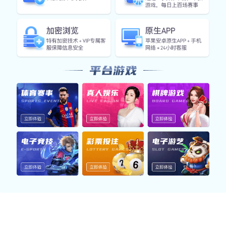
可以增强进攻威胁，还能够为其他队友创造更多空
间，从而提升整体战术执行力。
目前市场上涌现出不少潜力巨大的年轻边锋，他们既
有速度又具备技术，这些都是利物浦所需的重要特
质。因此，在夏季转会窗口中寻找这样的人才，将是
俱乐部必须关注的重要事项。
2、右后卫引援同样关键
除了边锋外，右后卫的位置也是利物浦急需改善的一
环。在过去的几个赛季里，由于伤病频发和阵容深度
不足，球队屡次被迫调整首发阵容。这种不稳定性导
致了防守端的不确定性，从而影响整体表现。
当前主力右后卫阿诺德虽然攻击能力突出，但其防守