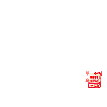
逐渐赢得了众多粉丝。
与此同时，媒体也高度关注此事，并分析其可能带来
的影响。有评论指出，加西亚如能保持良好状态，将
会是巴萨进攻体系中的关键棋子。此外，对于如何更
好地利用他的优势进行战术布置，也成为各大体育栏
目讨论的话题。
总之，无论是从粉丝还是媒体角度来看，对于霍安·加
西亚复出的期待和信心，都显示出了大家对这位年轻
小将寄予厚望。这种正面的舆论氛围，将进一步激励
他在接下来的比赛中有所突破，实现更大的成就。
4、未来比赛展望
随着西甲联赛即将进入关键阶段，霍安·加西亚能够正
常参赛，为巴萨接下来的赛事注入了一剂强心针。从