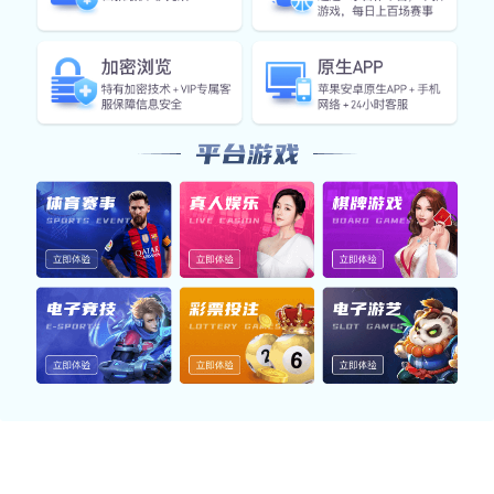
最后，无论是快攻还是阵地战，巴恩斯都能够迅速找
到自己的位置，并作出有效反应。他灵活多变的打法
使他成为球队不可或缺的一员，也为后续比赛奠定了
坚实基础。
2、出色的防守表现
除了优秀的得分能力，巴恩斯在防守端同样表现突
出。他面对的是联盟顶级得分手哈登和米切尔，这两
位球员以其强大的进攻火力而闻名。然而，巴恩斯凭
借着出色的身体素质和敏锐的判断力，在防守上给予
了他们极大的压力。
特别是在面对哈登时，巴恩斯采用积极逼抢策略，有
效限制了哈登的突破空间，同时通过精准贴身防守减