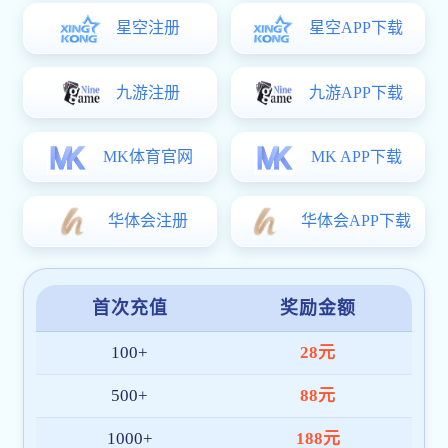
2026-05-22 20:42
93 次阅读
巴特尔称赞巴恩斯表现出色33分外加防守
哈登与米切尔的双重成就
在最近的一场NBA比赛中，加拿大球员巴恩斯表现出
色，取得了33分的佳绩，并成功防守了联盟顶级得分
手哈登和米切尔。对此，前NBA球员巴特尔给予了高
度评价，认为这是巴恩斯职业生涯中的一次重要突
破。本文将从四个方面详细探讨巴特尔对巴恩斯的称
赞，包括他的得分能力、出色的防守表现、与球队战
术的契合，以及未来发展潜力等方面。这些因素共同